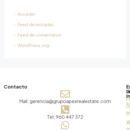
Acceder
Feed de entradas
Feed de comentarios
WordPress.org
Contacto
E
E
d
L
I
P
Mail: gerencia@grupoapexrealestate.com
I
D
P
C
Tel: 960 447 372
V
A
T
L