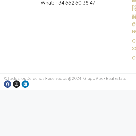
What: +34 662 60 38 47
P
P
T
D
C
C
N
Q
S
C
©Todos los Derechos Reservados @ 2024 | Grupo Apex Real Estate