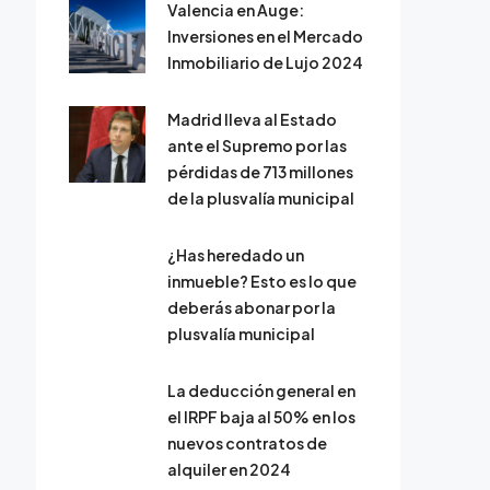
Valencia en Auge:
Inversiones en el Mercado
Inmobiliario de Lujo 2024
Madrid lleva al Estado
ante el Supremo por las
pérdidas de 713 millones
de la plusvalía municipal
¿Has heredado un
inmueble? Esto es lo que
deberás abonar por la
plusvalía municipal
La deducción general en
el IRPF baja al 50% en los
nuevos contratos de
alquiler en 2024