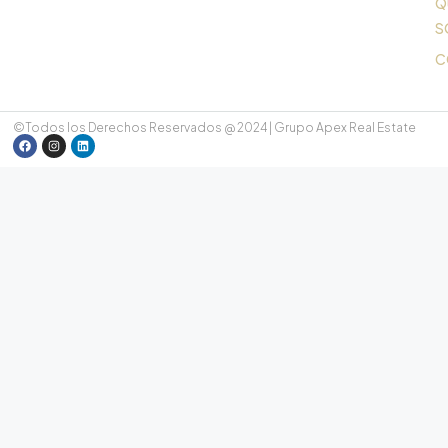
Q
S
C
©Todos los Derechos Reservados @ 2024 | Grupo Apex Real Estate