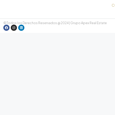
C
©Todos los Derechos Reservados @ 2024 | Grupo Apex Real Estate