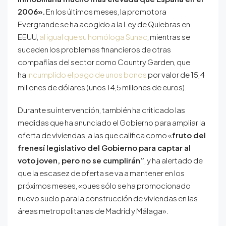
2006».
En los últimos meses, la promotora
Evergrande se ha acogido a la Ley de Quiebras en
EEUU,
al igual que su homóloga Sunac
, mientras se
suceden los problemas financieros de otras
compañías del sector como Country Garden, que
ha
incumplido el pago de unos bonos
por valor de 15,4
millones de dólares (unos 14,5 millones de euros).
Durante su intervención, también ha criticado las
medidas que ha anunciado el Gobierno para ampliar la
oferta de viviendas, a las que califica como «
fruto del
frenesí legislativo del Gobierno para captar al
voto joven, pero no se cumplirán”
, y ha alertado de
que la escasez de oferta se va a mantener en los
próximos meses, «pues sólo se ha promocionado
nuevo suelo para la construcción de viviendas en las
áreas metropolitanas de Madrid y Málaga».