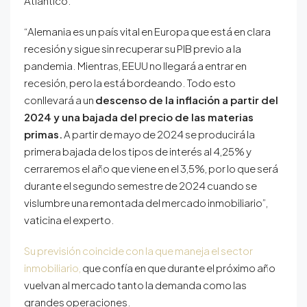
Atlántico.
“Alemania es un país vital en Europa que está en clara
recesión y sigue sin recuperar su PIB previo a la
pandemia. Mientras, EEUU no llegará a entrar en
recesión, pero la está bordeando. Todo esto
conllevará a un
descenso de la inflación a partir del
2024 y una bajada del precio de las materias
primas.
A partir de mayo de 2024 se producirá la
primera bajada de los tipos de interés al 4,25% y
cerraremos el año que viene en el 3,5%, por lo que será
durante el segundo semestre de 2024 cuando se
vislumbre una remontada del mercado inmobiliario”,
vaticina el experto.
Su previsión coincide con la que maneja el sector
inmobiliario,
que confía en que durante el próximo año
vuelvan al mercado tanto la demanda como las
grandes operaciones.