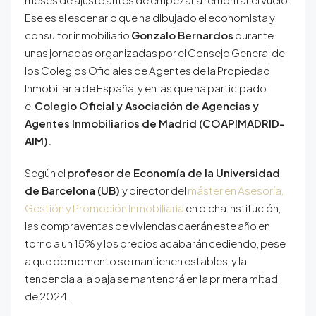
Ese es el escenario que ha dibujado el economista y
consultor inmobiliario
Gonzalo Bernardos
durante
unas jornadas organizadas por el Consejo General de
los Colegios Oficiales de Agentes de la Propiedad
Inmobiliaria de España, y en las que ha participado
el
Colegio Oficial y Asociación de Agencias y
Agentes Inmobiliarios de Madrid (COAPIMADRID-
AIM).
Según el
profesor de Economía de la Universidad
de Barcelona (UB)
y director del
máster en Asesoría,
Gestión y Promoción Inmobiliaria
en dicha institución,
las compraventas de viviendas caerán este año en
torno a un 15% y los precios acabarán cediendo, pese
a que de momento se mantienen estables, y la
tendencia a la baja se mantendrá en la primera mitad
de 2024.