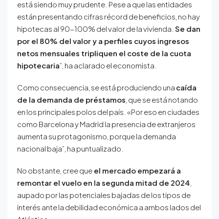
está siendo muy prudente. Pese a que las entidades
están presentando cifras récord de beneficios, no hay
hipotecas al 90-100% del valor de la vivienda.
Se dan
por el 80% del valor y a perfiles cuyos ingresos
netos mensuales tripliquen el coste de la cuota
hipotecaria
”, ha aclarado el economista.
Como consecuencia, se está produciendo una
caída
de la demanda de préstamos
, que se está notando
en los principales polos del país. «Por eso en ciudades
como Barcelona y Madrid la presencia de extranjeros
aumenta su protagonismo, porque la demanda
nacional baja”, ha puntualizado.
No obstante, cree que
el mercado empezará a
remontar el vuelo en la segunda mitad de 2024
,
aupado por las potenciales bajadas de los tipos de
interés ante la debilidad económica a ambos lados del