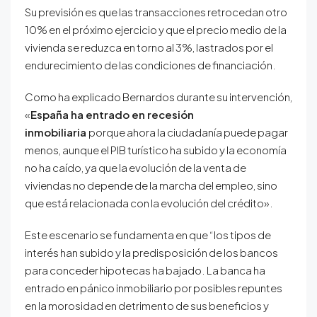
Su previsión es que las transacciones retrocedan otro
10% en el próximo ejercicio y que el precio medio de la
vivienda se reduzca en torno al 3%, lastrados por el
endurecimiento de las condiciones de financiación.
Como ha explicado Bernardos durante su intervención,
«
España ha entrado en recesión
inmobiliaria
porque ahora la ciudadanía puede pagar
menos, aunque el PIB turístico ha subido y la economía
no ha caído, ya que la evolución de la venta de
viviendas no depende de la marcha del empleo, sino
que está relacionada con la evolución del crédito».
Este escenario se fundamenta en que “los tipos de
interés han subido y la predisposición de los bancos
para conceder hipotecas ha bajado. La banca ha
entrado en pánico inmobiliario por posibles repuntes
en la morosidad en detrimento de sus beneficios y