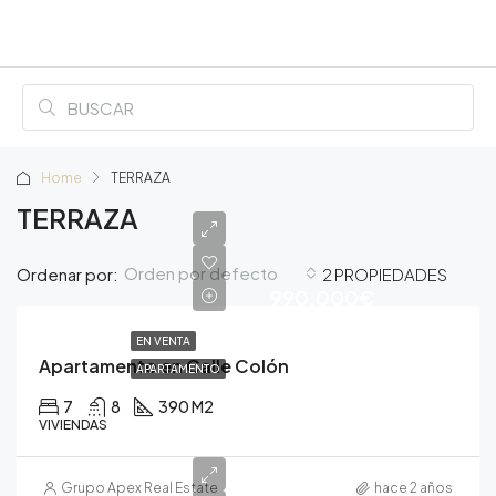
Home
TERRAZA
TERRAZA
Orden por defecto
Ordenar por:
2 PROPIEDADES
990,000€
EN VENTA
Apartamento en Calle Colón
APARTAMENTO
7
8
390 M2
VIVIENDAS
Grupo Apex Real Estate
hace 2 años